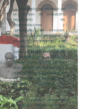
La Acreditación es resultado de
un proceso de evaluación,
seguimiento de
recomendaciones y
cumplimento de funciones
institucionales de un programa
educativo, comparándolo con
indicadores de calidad que
fueron aprobados por el Comité
de Acreditación y el Consejo
Directivo; el resultado permite
obtener información confiable y
objetiva de la calidad educativa
del programa de licenciatura en
Medicina Veterinaria y
Zootecnia.
Los programas educativos
Acreditados brindan certeza a