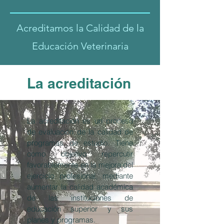
Acreditamos la Calidad de la
Educación Veterinaria
La acreditación
La acreditación es un proceso
de evaluación de la calidad de
programas de estudio. Tiene
como objetivo repercutir
favorablemente en la mejora del
ejercicio profesional, mediante
aumentar la calidad académica
de las instituciones de
educación superior y sus
planes y programas.