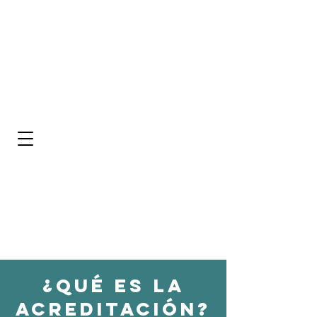
CONSEJO
NACIONAL DE
EDUCACIÓN DE
LA MEDICINA
VETERINARIA Y
ZOOTECNIA,
A.C.
CONEVET
¿Qué es la
Acreditación?