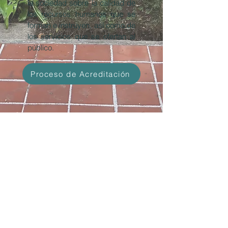
la sociedad sobre la calidad de
los recursos humanos que se
forman e instruyen, así como de
los servicios que se ofertan al
público.
Proceso de Acreditación
ContactO
Calzada México Tacuba 213, Col. Un Hogar Para
Nosotros, Miguel Hidalgo, 11330, Ciudad de
México.
(55) 5616 6704
conevet@gmail.com